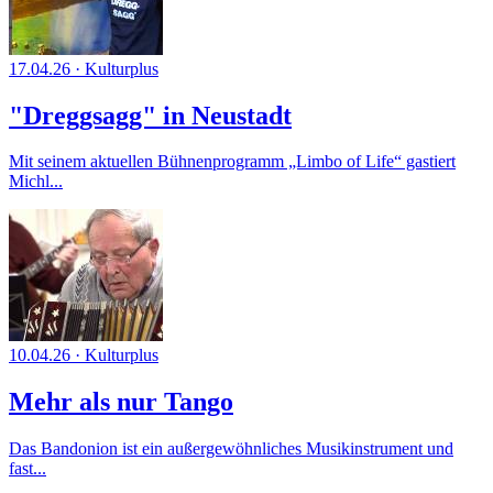
17.04.26
·
Kulturplus
"Dreggsagg" in Neustadt
Mit seinem aktuellen Bühnenprogramm „Limbo of Life“ gastiert
Michl...
10.04.26
·
Kulturplus
Mehr als nur Tango
Das Bandonion ist ein außergewöhnliches Musikinstrument und
fast...