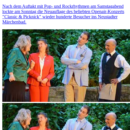
Nach dem Auftakt mit Pop- und Rockrhythmen am Samstagabend
lockte am Sonntag die Neuauflage des beliebten Openair-Konzerts
"Classic & Picknick" wieder hunderte Besucher ins Neustadter
Märchenbad.