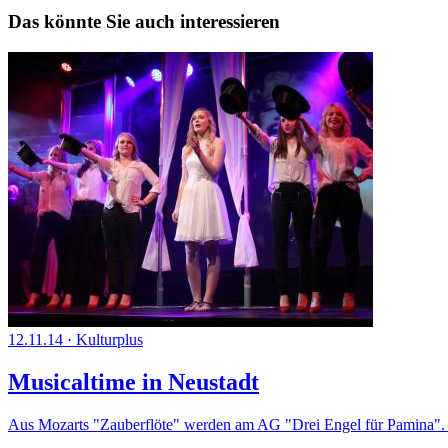
Das könnte Sie auch interessieren
12.11.14
·
Kulturplus
Musicaltime in Neustadt
Aus Mozarts "Zauberflöte" werden am AG "Drei Engel für Pamina". Da